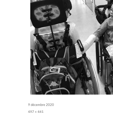
Posted
9 décembre 2020
on
Full
497 × 441