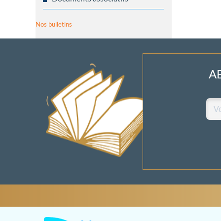
Nos bulletins
A