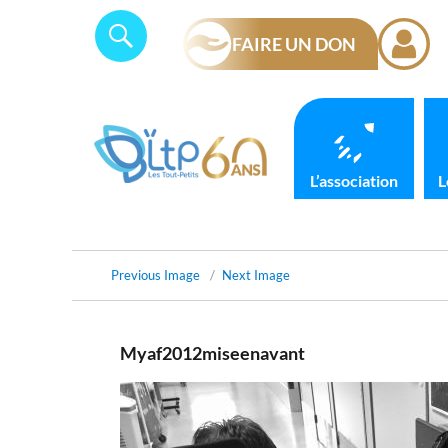
Skip
Panneau de gestion des cookies
Search
SEARCH
to
FAIRE UN DON
for:
content
L’association
L
Previous Image
Next Image
Myaf2012miseenavant