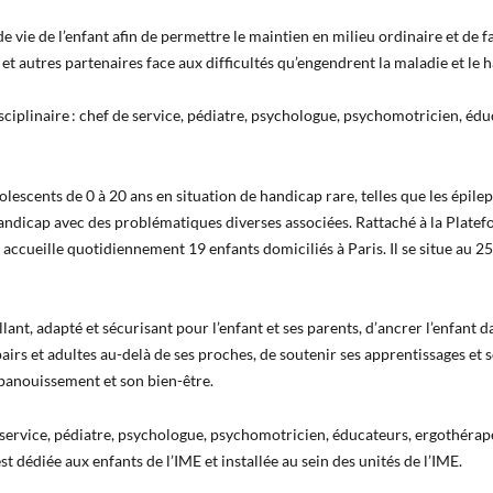
 de vie de l’enfant afin de permettre le maintien en milieu ordinaire et de f
 et autres partenaires face aux difficultés qu’engendrent la maladie et le 
ciplinaire : chef de service, pédiatre, psychologue, psychomotricien, édu
olescents de 0 à 20 ans en situation de handicap rare, telles que les épile
yhandicap avec des problématiques diverses associées.
Rattaché à la Plate
 accueille quotidiennement 19 enfants domiciliés à Paris. Il se situe au 2
illant, adapté et sécurisant pour l’enfant et ses parents, d’ancrer l’enfant 
 pairs et adultes au-delà de ses proches, de soutenir ses apprentissages et 
panouissement et son bien-être.
 service, pédiatre, psychologue, psychomotricien, éducateurs, ergothérap
t dédiée aux enfants de l’IME et installée au sein des unités de l’IME.