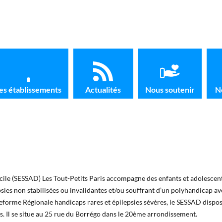
es établissements
Actualités
Nous soutenir
N
icile (SESSAD) Les Tout-Petits Paris accompagne des enfants et adolescent
epsies non stabilisées ou invalidantes et/ou souffrant d’un polyhandicap av
teforme Régionale handicaps rares et épilepsies sévères, le SESSAD dispo
is. Il se situe au 25 rue du Borrégo dans le 20ème arrondissement.