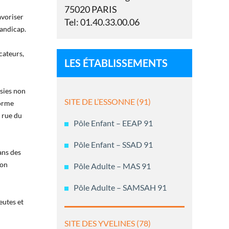
75020 PARIS
avoriser
Tel: 01.40.33.00.06
handicap.
cateurs,
LES ÉTABLISSEMENTS
psies non
SITE DE L’ESSONNE (91)
forme
5 rue du
Pôle Enfant – EEAP 91
Pôle Enfant – SSAD 91
dans des
son
Pôle Adulte – MAS 91
Pôle Adulte – SAMSAH 91
eutes et
SITE DES YVELINES (78)