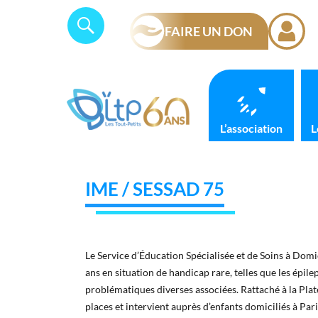
Skip
Panneau de gestion des cookies
Search
SEARCH
to
FAIRE UN DON
for:
content
L’association
L
IME / SESSAD 75
Le Service d’Éducation Spécialisée et de Soins à Dom
ans en situation de handicap rare, telles que les épil
problématiques diverses associées. Rattaché à la Pla
places et intervient auprès d’enfants domiciliés à Par