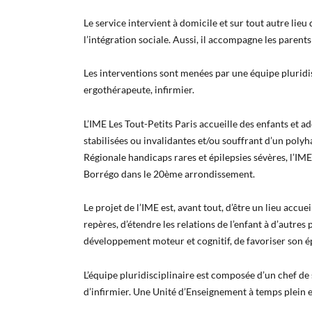
Le service intervient à domicile et sur tout autre lieu
l’intégration sociale. Aussi, il accompagne les parents
Les interventions sont menées par une équipe pluridis
ergothérapeute, infirmier.
L’IME Les Tout-Petits Paris accueille des enfants et ad
stabilisées ou invalidantes et/ou souffrant d’un pol
Régionale handicaps rares et épilepsies sévères, l’IME
Borrégo dans le 20
ème
arrondissement.
Le projet de l’IME est, avant tout, d’être un lieu accue
repères, d’étendre les relations de l’enfant à d’autres
développement moteur et cognitif, de favoriser son é
L’équipe pluridisciplinaire est composée d’un chef de
d’infirmier. Une Unité d’Enseignement à temps plein es