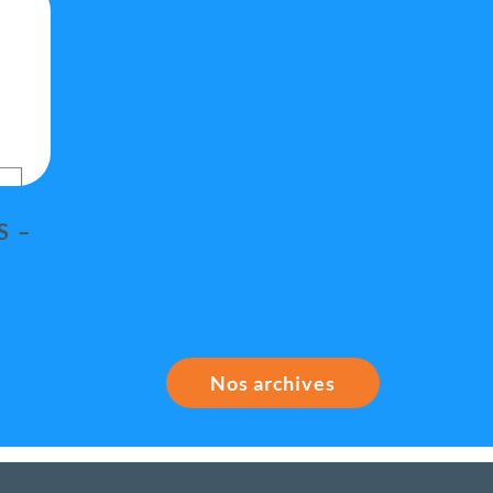
S –
Nos archives