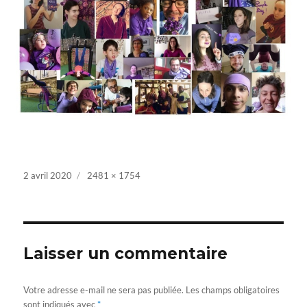
Posted
2 avril 2020
Full
2481 × 1754
on
size
Laisser un commentaire
Votre adresse e-mail ne sera pas publiée.
Les champs obligatoires
sont indiqués avec
*