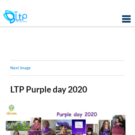
Panneau de gestion des cookies
Skip
to
content
Next Image
LTP Purple day 2020