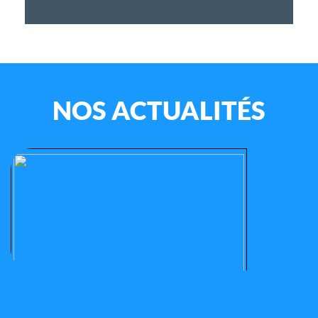
NOS ACTUALITÉS
Le samedi 17 juin 2017 au Stade Vincent Coupet de
Limours (91470), l’association les « Tout-Petits »