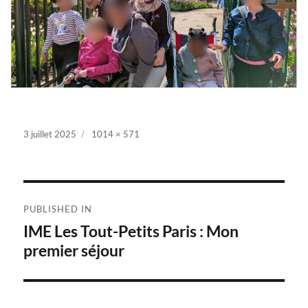
Posted
3 juillet 2025
Full
1014 × 571
on
size
Navigation
PUBLISHED IN
de
IME Les Tout-Petits Paris : Mon
premier séjour
l’article