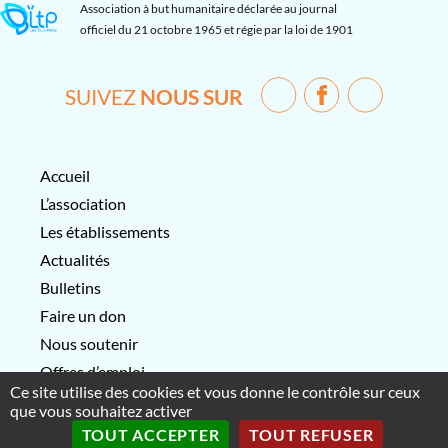
Association à but humanitaire déclarée au journal
officiel du 21 octobre 1965 et régie par la loi de 1901
SUIVEZ
NOUS SUR
Accueil
L’association
Les établissements
Actualités
Bulletins
Faire un don
Nous soutenir
Offres d’emploi
Ce site utilise des cookies et vous donne le contrôle sur ceux
Contactez-nous
que vous souhaitez activer
TOUT ACCEPTER
TOUT REFUSER
Association Les Tous-Petits-
Mentions légales