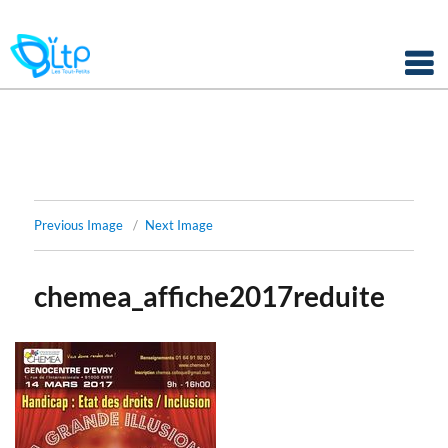
Panneau de gestion des cookies
Skip
to
content
Previous Image
Next Image
chemea_affiche2017reduite