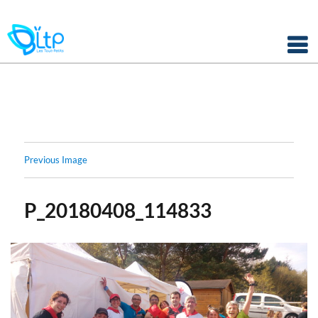
Panneau de gestion des cookies
Skip
to
content
Previous Image
P_20180408_114833