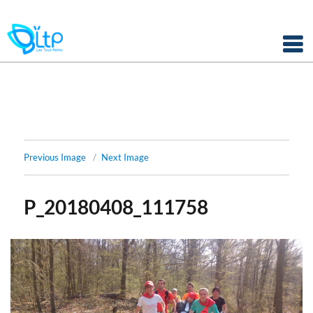
Panneau de gestion des cookies
Skip
to
content
Previous Image
Next Image
P_20180408_111758