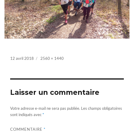
Posted
12 avril 2018
Full
2560 × 1440
on
size
Laisser un commentaire
Votre adresse e-mail ne sera pas publiée.
Les champs obligatoires
sont indiqués avec
*
COMMENTAIRE
*