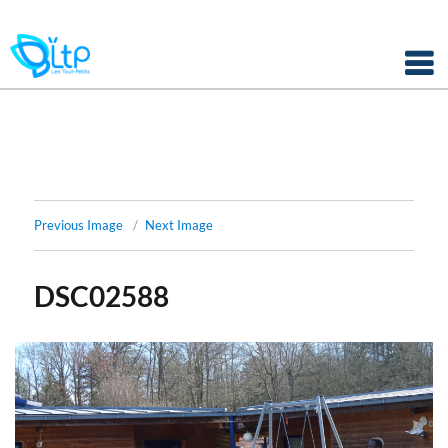
Panneau de gestion des cookies
Skip
to
content
Previous Image
Next Image
DSC02588