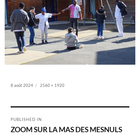
Posted
8 août 2024
Full
2560 × 1920
on
size
Navigation
PUBLISHED IN
de
ZOOM SUR LA MAS DES MESNULS