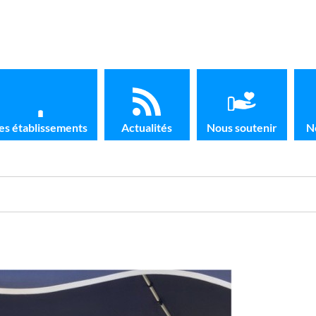
es établissements
Actualités
Nous soutenir
N