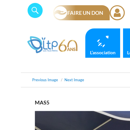
Skip
Panneau de gestion des cookies
Search
SEARCH
to
FAIRE UN DON
for:
content
L’association
L
Previous Image
Next Image
MAS5