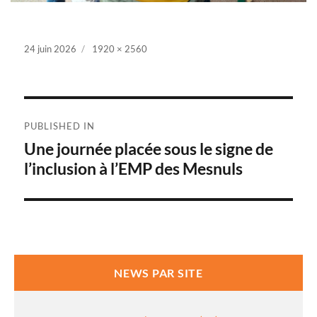
Posted
24 juin 2026
Full
1920 × 2560
on
size
Navigation
PUBLISHED IN
de
Une journée placée sous le signe de
l’inclusion à l’EMP des Mesnuls
l’article
NEWS PAR SITE