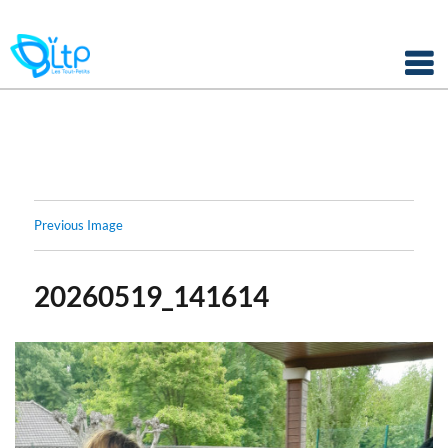
Panneau de gestion des cookies
Skip
to
content
Previous Image
20260519_141614