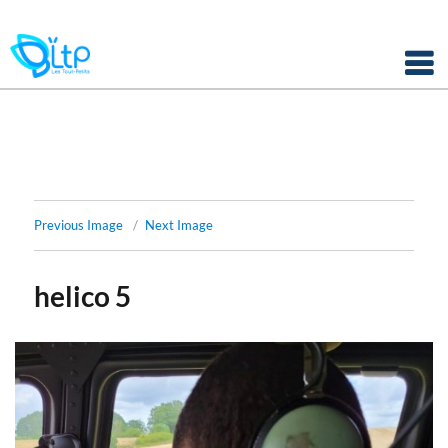
Panneau de gestion des cookies
Skip
to
content
Previous Image
Next Image
helico 5