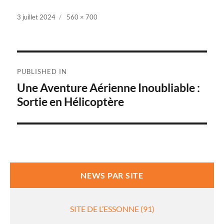
Posted
3 juillet 2024
Full
560 × 700
on
size
Navigation
PUBLISHED IN
de
Une Aventure Aérienne Inoubliable :
Sortie en Hélicoptère
l’article
NEWS PAR SITE
SITE DE L’ESSONNE (91)