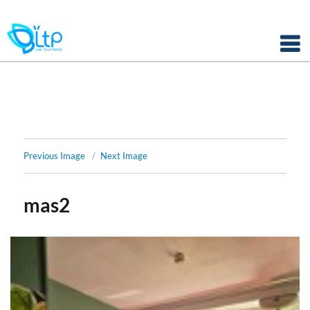
Panneau de gestion des cookies
Skip
to
content
Previous Image
Next Image
mas2