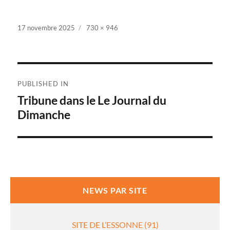
Posted
17 novembre 2025
Full
730 × 946
on
size
Navigation
PUBLISHED IN
de
Tribune dans le Le Journal du
Dimanche
l’article
NEWS PAR SITE
SITE DE L’ESSONNE (91)