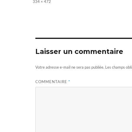
Full
334 × 472
size
Laisser un commentaire
Votre adresse e-mail ne sera pas publiée.
Les champs obli
COMMENTAIRE
*