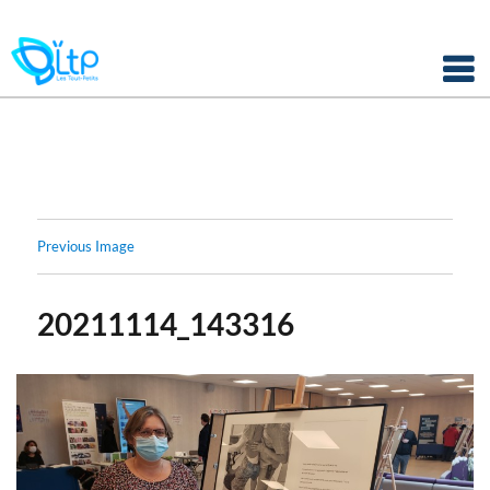
Panneau de gestion des cookies
Skip
to
content
Previous Image
20211114_143316