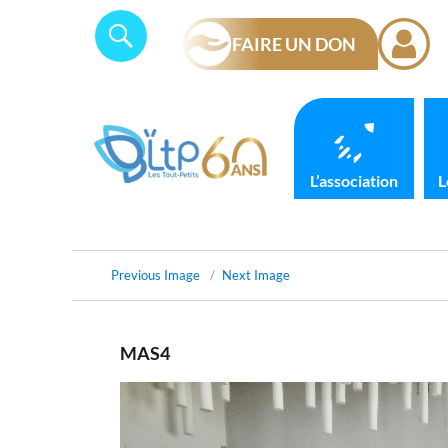
Skip
Panneau de gestion des cookies
Search
SEARCH
to
FAIRE UN DON
for:
content
L’association
L
Previous Image
Next Image
MAS4