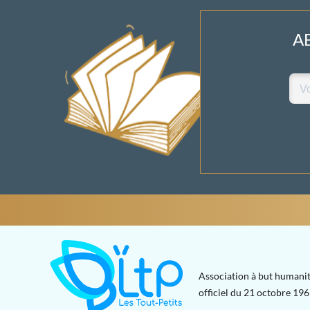
A
Association à but humanit
officiel du 21 octobre 1965