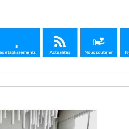
es établissements
Actualités
Nous soutenir
N