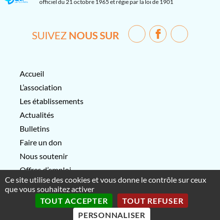
officiel du 21 octobre 1965 et régie par la loi de 1901
SUIVEZ
NOUS SUR
Accueil
L’association
Les établissements
Actualités
Bulletins
Faire un don
Nous soutenir
Offres d’emploi
Ce site utilise des cookies et vous donne le contrôle sur ceux
Contactez-nous
que vous souhaitez activer
TOUT ACCEPTER
TOUT REFUSER
Association Les Tous-Petits-
Mentions légales
PERSONNALISER