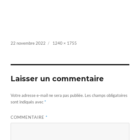
Posted
22 novembre 2022
Full
1240 × 1755
on
size
Laisser un commentaire
Votre adresse e-mail ne sera pas publiée.
Les champs obligatoires
sont indiqués avec
*
COMMENTAIRE
*