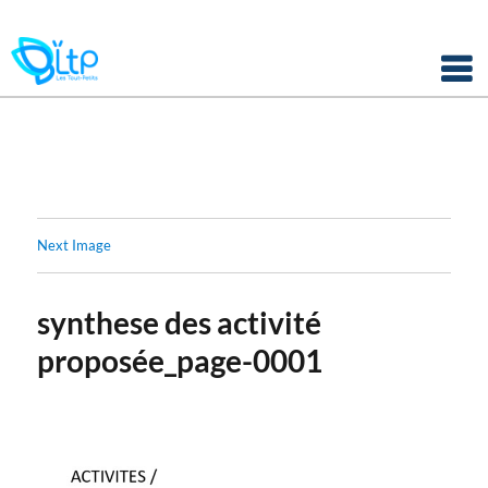
Panneau de gestion des cookies
Skip
to
content
Next Image
synthese des activité
proposée_page-0001