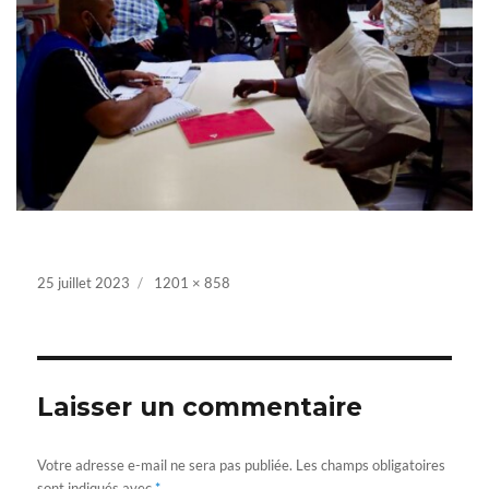
Posted
25 juillet 2023
Full
1201 × 858
on
size
Laisser un commentaire
Votre adresse e-mail ne sera pas publiée.
Les champs obligatoires
sont indiqués avec
*