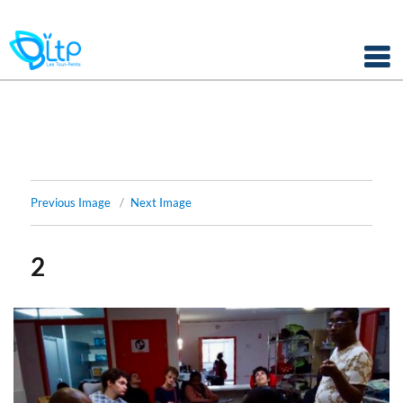
Panneau de gestion des cookies
Skip
to
content
Previous Image
Next Image
2