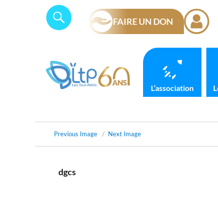
Skip
Panneau de gestion des cookies
Search
SEARCH
to
FAIRE UN DON
for:
content
L’association
L
Previous Image
Next Image
dgcs