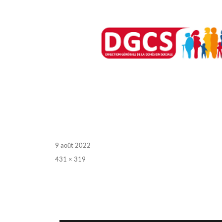
Posted
9 août 2022
on
Full
431 × 319
size