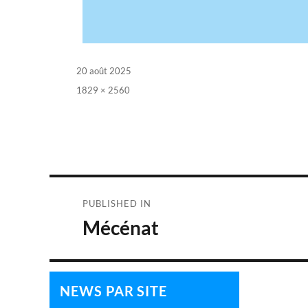
Posted
20 août 2025
on
Full
1829 × 2560
size
Navigation
PUBLISHED IN
de
Mécénat
l’article
NEWS PAR SITE