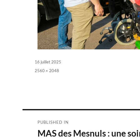
Posted
16 juillet 2025
on
Full
2560 × 2048
size
Navigation
PUBLISHED IN
de
MAS des Mesnuls : une soi