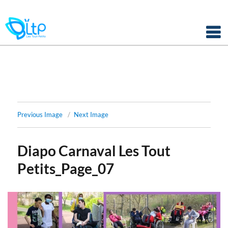
Panneau de gestion des cookies
Skip
to
content
Previous Image
Next Image
Diapo Carnaval Les Tout
Petits_Page_07