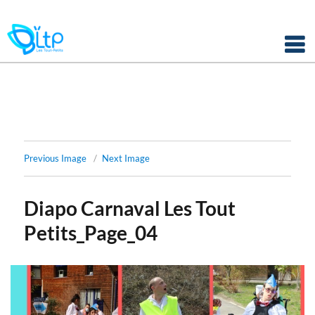
Panneau de gestion des cookies
Skip
to
content
Previous Image
Next Image
Diapo Carnaval Les Tout
Petits_Page_04