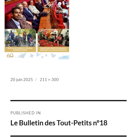
Posted
20 juin 2025
Full
211 × 300
on
size
Navigation
PUBLISHED IN
de
Le Bulletin des Tout-Petits n°18
l’article