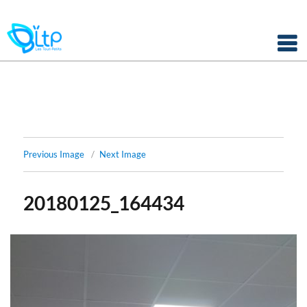
Panneau de gestion des cookies
Skip
to
content
Previous Image
Next Image
20180125_164434