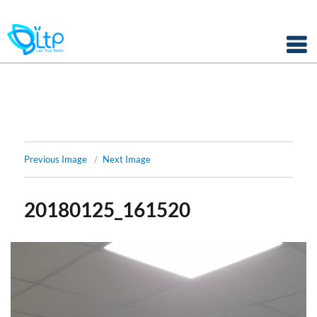
Panneau de gestion des cookies
Skip
to
content
Previous Image
Next Image
20180125_161520