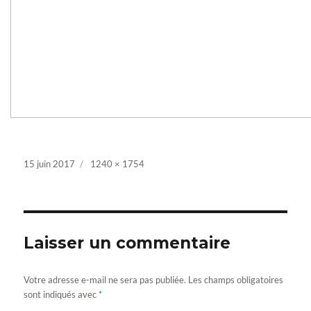
Posted
15 juin 2017
Full
1240 × 1754
on
size
Laisser un commentaire
Votre adresse e-mail ne sera pas publiée.
Les champs obligatoires
sont indiqués avec
*