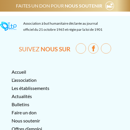
FAITES UN DON POUR
NOUS SOUTENIR
Association à but humanitaire déclarée au journal
officiel du 21 octobre 1965 et régie par la loi de 1901
SUIVEZ
NOUS SUR
Accueil
L’association
Les établissements
Actualités
Bulletins
Faire un don
Nous soutenir
Offres d’emploi