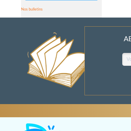
Nos bulletins
A