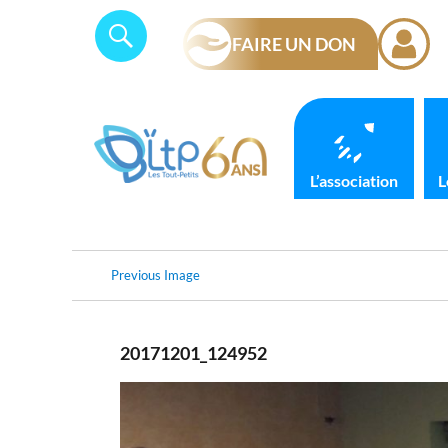
Skip
Panneau de gestion des cookies
Search
SEARCH
to
FAIRE UN DON
for:
content
L’association
L
Previous Image
20171201_124952