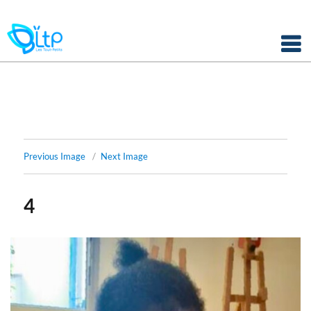
Panneau de gestion des cookies
Skip
to
content
Previous Image
Next Image
4