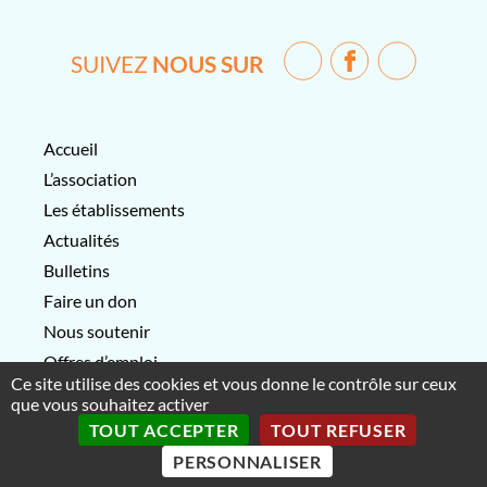
SUIVEZ
NOUS SUR
Accueil
L’association
Les établissements
Actualités
Bulletins
Faire un don
Nous soutenir
Offres d’emploi
Ce site utilise des cookies et vous donne le contrôle sur ceux
Contactez-nous
que vous souhaitez activer
TOUT ACCEPTER
TOUT REFUSER
Association Les Tous-Petits-
Mentions légales
PERSONNALISER