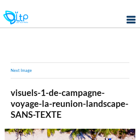
Panneau de gestion des cookies
Skip
to
content
Next Image
visuels-1-de-campagne-
voyage-la-reunion-landscape-
SANS-TEXTE