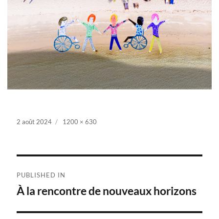
Posted
2 août 2024
Full
1200 × 630
on
size
Navigation
PUBLISHED IN
de
À la rencontre de nouveaux horizons
l’article