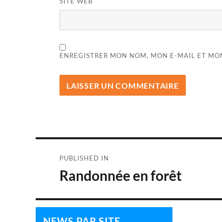
SITE WEB
ENREGISTRER MON NOM, MON E-MAIL ET MO
Navigation
PUBLISHED IN
de
Randonnée en forêt
l’article
NEWS PAR SITE