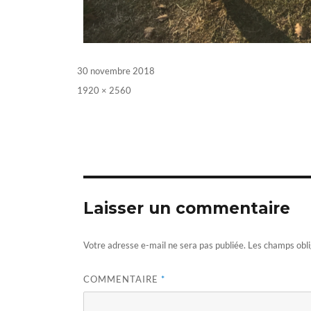
Posted
30 novembre 2018
on
Full
1920 × 2560
size
Laisser un commentaire
Votre adresse e-mail ne sera pas publiée.
Les champs obli
COMMENTAIRE
*