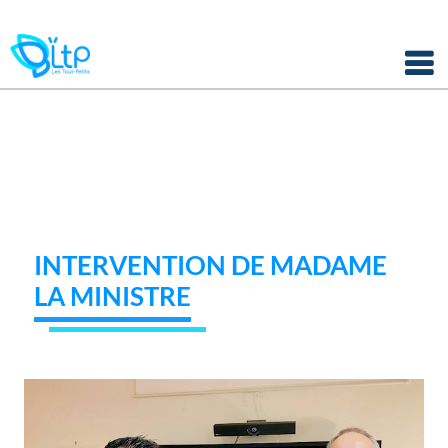
Panneau de gestion des cookies
Skip
to
content
INTERVENTION DE MADAME
LA MINISTRE