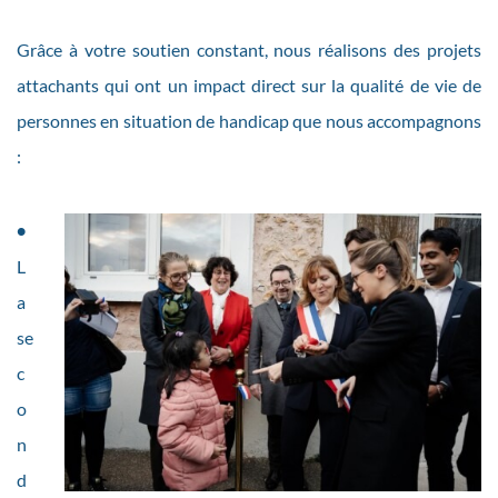
Grâce à votre soutien constant, nous réalisons des projets
attachants qui ont un impact direct sur la qualité de vie de
personnes en situation de handicap que nous accompagnons
:
•
L
a
se
c
o
n
d