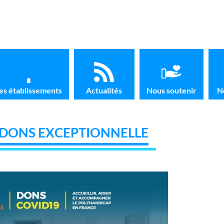
es établissements
Actualités
Nous soutenir
N
 DONS EXCEPTIONNELLE