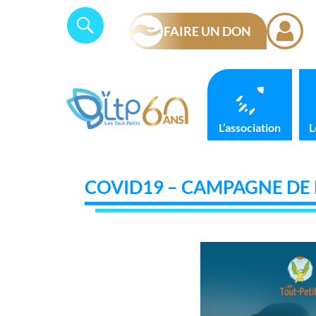
Skip
Panneau de gestion des cookies
Search
SEARCH
to
FAIRE UN DON
for:
content
L’association
L
COVID19 – CAMPAGNE DE