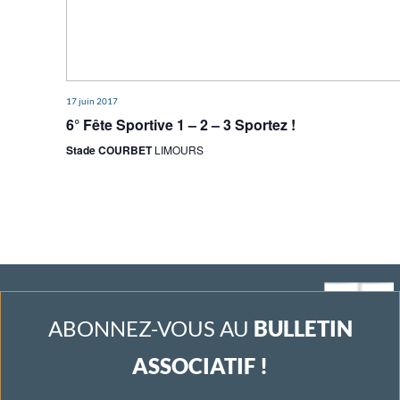
e
m
e
17 juin 2017
n
6° Fête Sportive 1 – 2 – 3 Sportez !
t
Stade COURBET
LIMOURS
s
ABONNEZ-VOUS AU
BULLETIN
ASSOCIATIF !