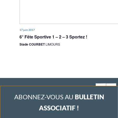
e
m
e
17 juin 2017
n
6° Fête Sportive 1 – 2 – 3 Sportez !
t
Stade COURBET
LIMOURS
s
ABONNEZ-VOUS AU
BULLETIN
ASSOCIATIF !