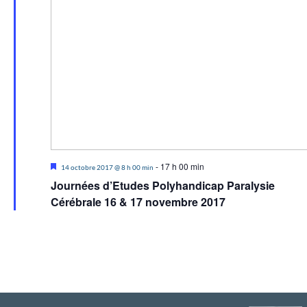
M
-
17 h 00 min
14 octobre 2017 @ 8 h 00 min
i
Journées d’Etudes Polyhandicap Paralysie
s
e
Cérébrale 16 & 17 novembre 2017
n
a
v
a
n
t