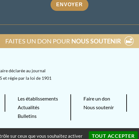
ENVOYER
FAITES UN DON POUR
NOUS SOUTENIR
aire déclarée au journal
 et régie par la loi de 1901
Les établissements
Faire un don
Actualités
Nous soutenir
Bulletins
Association Les Tous-Petits-
Mentions légales
TOUT ACCEPTER
ntrôle sur ceux que vous souhaitez activer