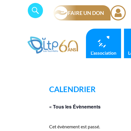
Skip
Panneau de gestion des cookies
Search
SEARCH
to
FAIRE UN DON
for:
content
L’association
L
CALENDRIER
« Tous les Évènements
Cet évènement est passé.