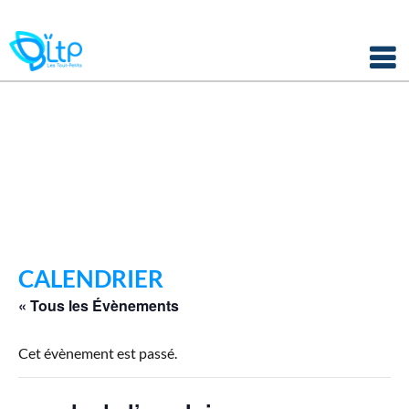
Panneau de gestion des cookies
Skip
to
content
CALENDRIER
« Tous les Évènements
Cet évènement est passé.